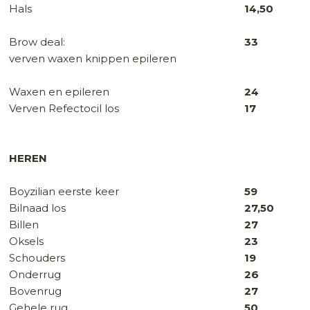
Hals
14,50
Brow deal:
33
verven waxen knippen epileren
Waxen en epileren
24
Verven Refectocil los
17
HEREN
Boyzilian eerste keer
59
Bilnaad los
27,50
Billen
27
Oksels
23
Schouders
19
Onderrug
26
Bovenrug
27
Gehele rug
50