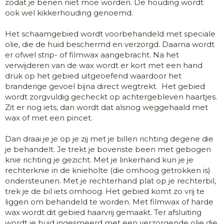
zodat je benen niet moe worden. De houding wordt
ook wel kikkerhouding genoemd.
Het schaamgebied wordt voorbehandeld met speciale
olie, die de huid beschermd en verzorgd. Daarna wordt
er ofwel strip- of filmwax aangebracht. Na het
verwijderen van de wax wordt er kort met een hand
druk op het gebied uitgeoefend waardoor het
branderige gevoel bijna direct wegtrekt. Het gebied
wordt zorgvuldig gecheckt op achtergebleven haartjes.
Zit er nog iets, dan wordt dat alsnog weggehaald met
wax of met een pincet.
Dan draai je je op je zij met je billen richting degene die
je behandelt. Je trekt je bovenste been met gebogen
knie richting je gezicht. Met je linkerhand kun je je
rechterknie in de knieholte (die omhoog getrokken is)
ondersteunen. Met je rechterhand plat op je rechterbil,
trek je de bil iets omhoog. Het gebied komt zo vrij te
liggen om behandeld te worden. Met filmwax of harde
wax wordt dit gebied haarvrij gemaakt. Ter afsluiting
wordt je huid ingesmeerd met een verzorgende olie die