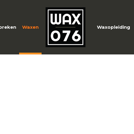
preken
Waxen
Waxopleiding