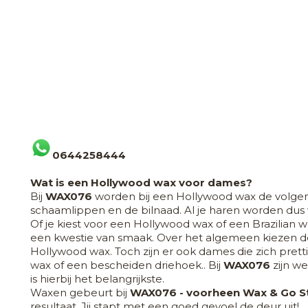
0644258444
Wat is een Hollywood wax voor dames?
Bij
WAX076
worden bij een Hollywood wax de volge
schaamlippen en de bilnaad. Al je haren worden dus 
Of je kiest voor een Hollywood wax of een Brazilian wax
een kwestie van smaak. Over het algemeen kiezen d
Hollywood wax. Toch zijn er ook dames die zich pretti
wax of een bescheiden driehoek.. Bij
WAX076
zijn w
is hierbij het belangrijkste.
Waxen gebeurt bij
WAX076 - voorheen Wax & Go S
resultaat. Jij stapt met een goed gevoel de deur uit!